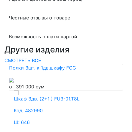
Честные отзывы о товаре
Возможность оплаты картой
Другие изделия
СМОТРЕТЬ ВСЕ
Полки 3шт. к 1дв.шкафу FCG
от 391 000 сум
Шкаф 3дв. (2+1 ) FU3-01.T8L
Ш
Код: 482990
К
Ш: 646
Ш