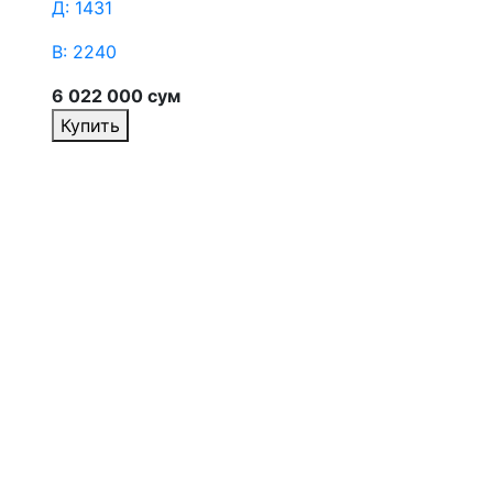
Д: 1431
Д
В: 2240
В
6 022 000 сум
6
Купить