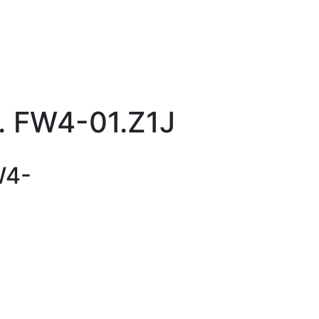
. FW4-01.Z1J
W4-