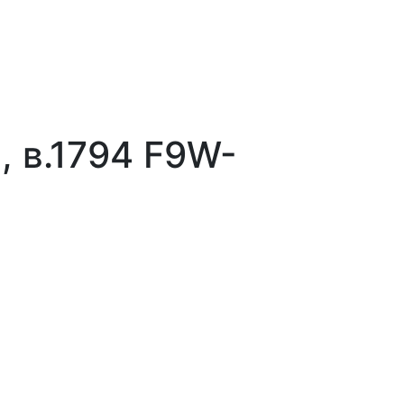
., в.1794 F9W-