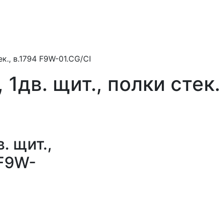
ек., в.1794 F9W-01.CG/CI
, 1дв. щит., полки стек
в. щит.,
 F9W-