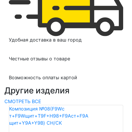
Удобная доставка в ваш город
Честные отзывы о товаре
Возможность оплаты картой
Другие изделия
СМОТРЕТЬ ВСЕ
Композиция №08(F9Wс
т+F9Wщит+T9F+H98+F9Aст+F9A
щит+Y9A+Y9B) CH/CK