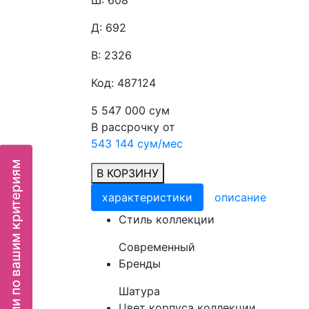
Ш: 608
Д: 692
В: 2326
Код: 487124
5 547 000 сум
В рассрочку от
543 144 сум/мес
Подбор мебели по вашим критериям
В КОРЗИНУ
характеристики
описание
Cтиль коллекции
Современный
Бренды
Шатура
Цвет корпуса коллекции