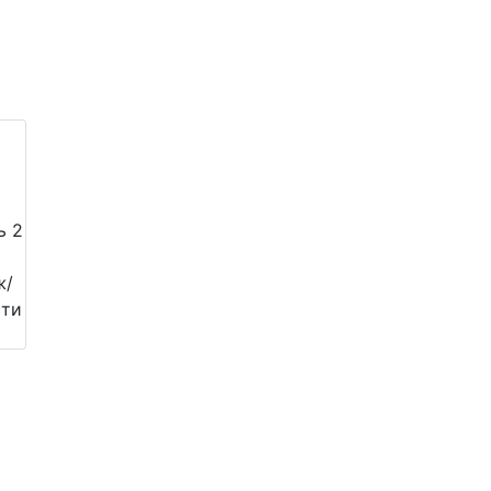
ь 2
ж/
сти