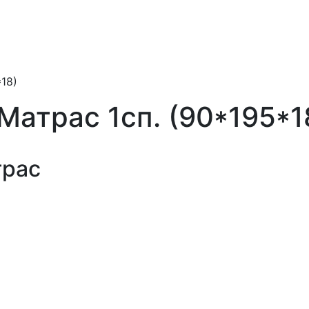
*18)
 Матрас 1сп. (90*195*1
трас