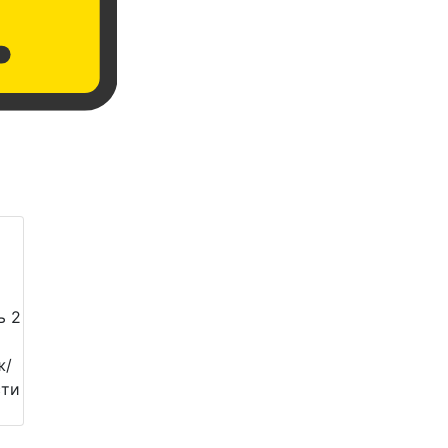
ь 2
ж/
сти