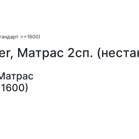
стандарт >=1600)
er, Матрас 2сп. (нест
 Матрас
=1600)