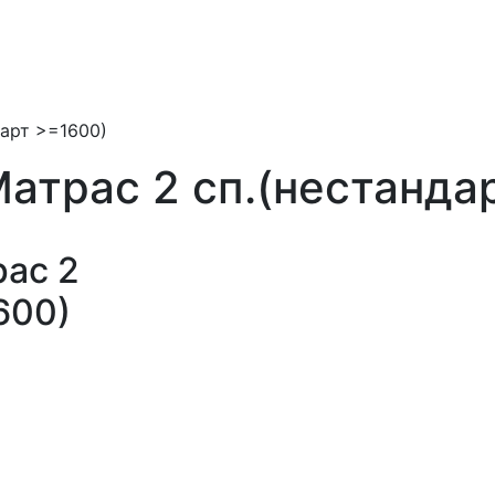
дарт >=1600)
Матрас 2 сп.(нестанда
рас 2
600)